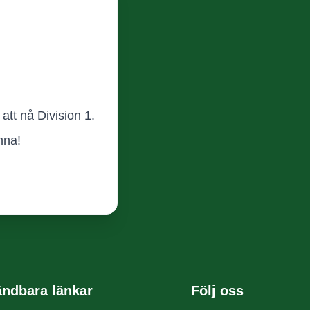
att nå Division 1.
mna!
ndbara länkar
Följ oss