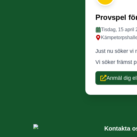
Provspel fö
Tisdag, 15 april 
Kämpetorpshalle
Just nu söker vi 
Vi söker främst 
Anmäl dig ell
Kontakta o