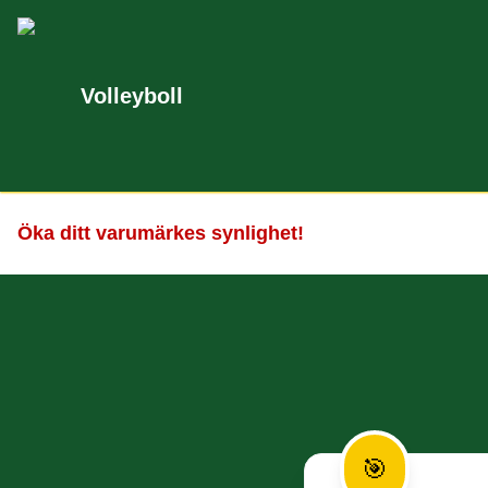
Volleyboll
Öka ditt varumärkes synlighet!
🎯