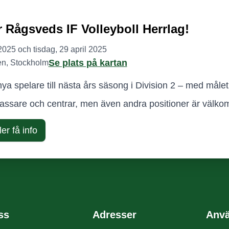
r Rågsveds IF Volleyboll Herrlag!
2025 och tisdag, 29 april 2025
Se plats på kartan
n, Stockholm
nya spelare till nästa års säsong i Division 2 – med målet 
passare och centrar, men även andra positioner är välko
er få info
ss
Adresser
Anvä