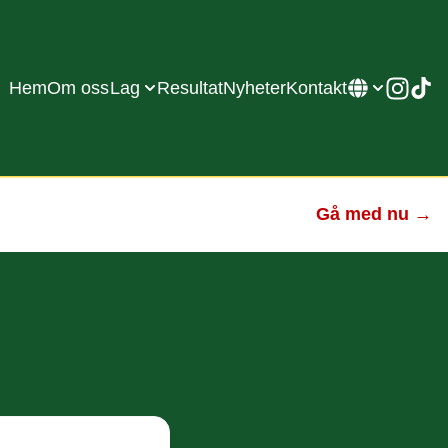
Hem
Om oss
Lag
Resultat
Nyheter
Kontakt
Gå med nu →