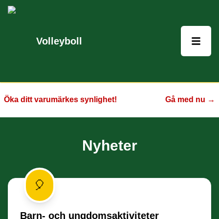
Volleyboll
Öka ditt varumärkes synlighet!
Gå med nu →
Nyheter
🎈
Barn- och ungdomsaktiviteter