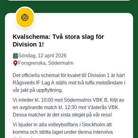
Även om slutresultatet var tungt, tror vi att varje
motgång är en förberedelse för en större fra…
🏐
Kvalschema: Två stora slag för
Division 1!
Söndag, 12 april 2026
Forsgrenska, Södermalm
Det officiella schemat för kvalet till Division 1 är här!
Rågsveds IF Lag A ställs mot två tuffa motståndare i
vår jakt på uppflyttning.
Vi inleder kl. 10:00 mot Södermalms VBK B, följt av
en avgörande match kl. 12:30 mot Västerås VBK.
Dessa matcher är det sista steget på vår resa!
Vi bjuder in alla volleybollfans i Stockholm att
komma och stötta laget under denna intensiva