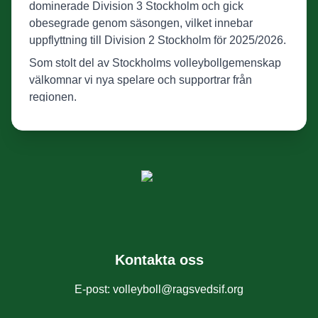
dominerade Division 3 Stockholm och gick
obesegrade genom säsongen, vilket innebar
uppflyttning till Division 2 Stockholm för 2025/2026.
Som stolt del av Stockholms volleybollgemenskap
välkomnar vi nya spelare och supportrar från
regionen.
Vill du veta mer om herrvolleybollen i Stockholm,
upptäcka spelarlag eller se matchschema? Besök
vår herrlagssida eller om o…
Kontakta oss
E-post
:
volleyboll@ragsvedsif.org