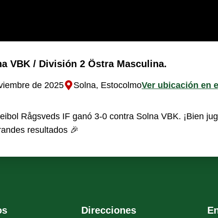
na VBK / División 2 Östra Masculina.
viembre de 2025
Solna, Estocolmo
Ver ubicación en 
eibol Rågsveds IF ganó 3-0 contra Solna VBK. ¡Bien jug
andes resultados 🎉
os
Direcciones
En