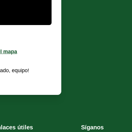
el mapa
ado, equipo!
laces útiles
Síganos