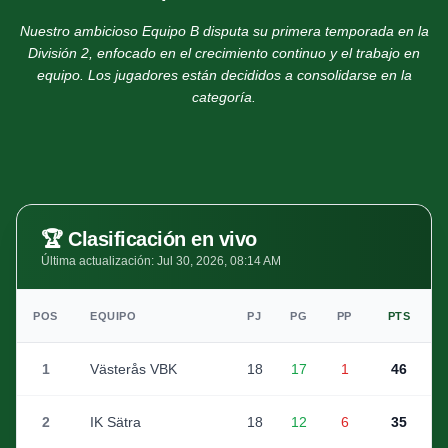
Nuestro ambicioso Equipo B disputa su primera temporada en la
División 2, enfocado en el crecimiento continuo y el trabajo en
equipo. Los jugadores están decididos a consolidarse en la
categoría.
🏆
Clasificación en vivo
Última actualización
:
Jul 30, 2026, 08:14 AM
POS
EQUIPO
PJ
PG
PP
PTS
1
Västerås VBK
18
17
1
46
2
IK Sätra
18
12
6
35