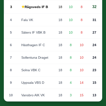
★
32
3
Rågsveds IF B
18
10
8
4
Falu VK
18
10
8
31
5
Säters IF VBK B
18
10
8
27
6
Hästhagen IF C
18
8
10
24
7
Sollentuna Draget
18
8
10
24
8
Solna VBK C
18
8
10
23
9
Uppsala VBS D
18
4
14
15
10
Vansbro AIK VK
18
3
15
13