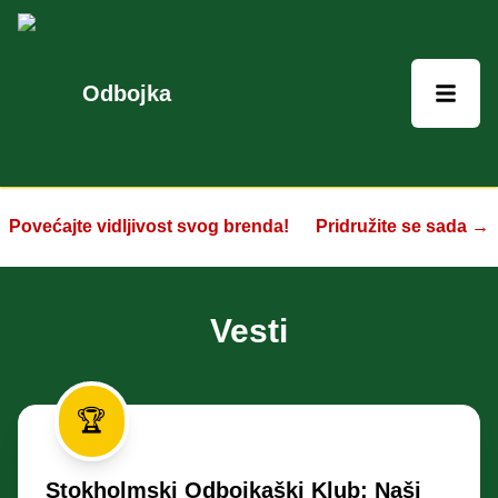
Odbojka
Povećajte vidljivost svog brenda!
Pridružite se sada →
Vesti
🏆
Stokholmski Odbojkaški Klub: Naši