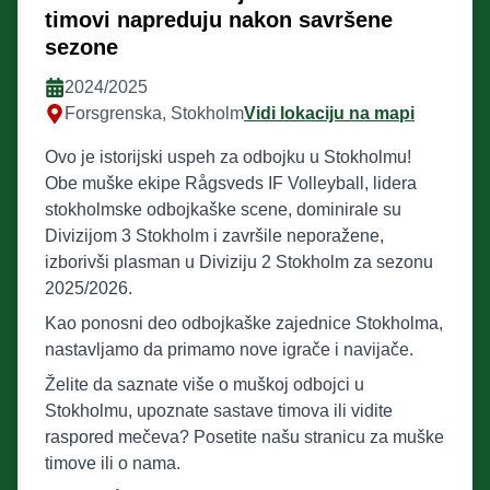
timovi napreduju nakon savršene
sezone
2024/2025
Forsgrenska, Stokholm
Vidi lokaciju na mapi
Ovo je istorijski uspeh za odbojku u Stokholmu!
Obe muške ekipe Rågsveds IF Volleyball, lidera
stokholmske odbojkaške scene, dominirale su
Divizijom 3 Stokholm i završile neporažene,
izborivši plasman u Diviziju 2 Stokholm za sezonu
2025/2026.
Kao ponosni deo odbojkaške zajednice Stokholma,
nastavljamo da primamo nove igrače i navijače.
Želite da saznate više o muškoj odbojci u
Stokholmu, upoznate sastave timova ili vidite
raspored mečeva? Posetite našu stranicu za muške
timove ili o nama.