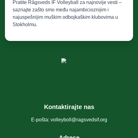
Pratite Rågsveds IF Volleyball za najnovije vesti –
saznajte zašto smo među najambicioznijim i
najuspešnijim muškim odbojkaškim klubovima u
Stokholmu.
Kontaktirajte nas
E-pošta
:
volleyboll@ragsvedsif.org
Adrese