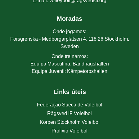
E-mail
:
volleyboll@ragsvedsif.org
Moradas
Onde jogamos
:
Forsgrenska - Medborgarplatsen 4, 118 26 Stockholm,
Sweden
Onde treinamos
:
Equipa Masculina
:
Bandhagshallen
Equipa Juvenil
:
Kämpetorpshallen
Links úteis
Federação Sueca de Voleibol
Rågsved IF Voleibol
Korpen Stockholm Voleibol
Profixio Voleibol