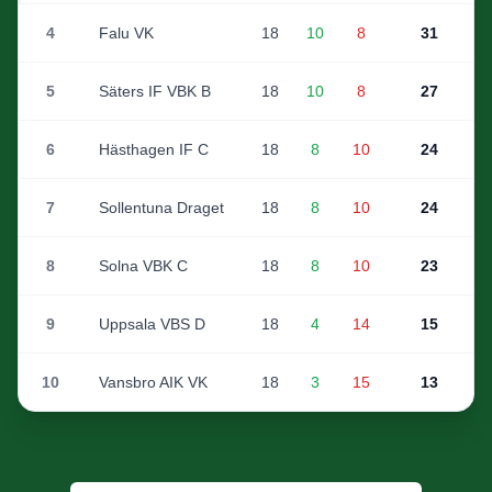
4
Falu VK
18
10
8
31
5
Säters IF VBK B
18
10
8
27
6
Hästhagen IF C
18
8
10
24
7
Sollentuna Draget
18
8
10
24
8
Solna VBK C
18
8
10
23
9
Uppsala VBS D
18
4
14
15
10
Vansbro AIK VK
18
3
15
13