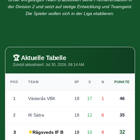
der Division 2 und setzt auf stetige Entwicklung und Teamgeist.
Die Spieler wollen sich in der Liga etablieren.
🏆
Aktuelle Tabelle
Zuletzt aktualisiert
:
Jul 30, 2026, 08:14 AM
POS
TEAM
SP
S
N
PUNKTE
1
Västerås VBK
18
17
1
46
2
IK Sätra
18
12
6
35
★
32
3
Rågsveds IF B
18
10
8